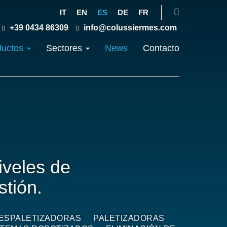
IT
EN
ES
DE
FR
+39 0434 86309
info@colussiermes.com
ductos
Sectores
News
Contacto
iveles de
stión.
ESPALETIZADORAS
PALETIZADORAS