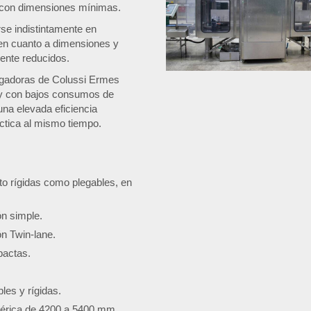
 con dimensiones mínimas.
se indistintamente en
 en cuanto a dimensiones y
ente reducidos.
fugadoras de Colussi Ermes
 y con bajos consumos de
una elevada eficiencia
áctica al mismo tiempo.
to rígidas como plegables, en
ón simple.
ón Twin-lane.
pactas.
les y rígidas.
érica de 4200 a 5400 mm.