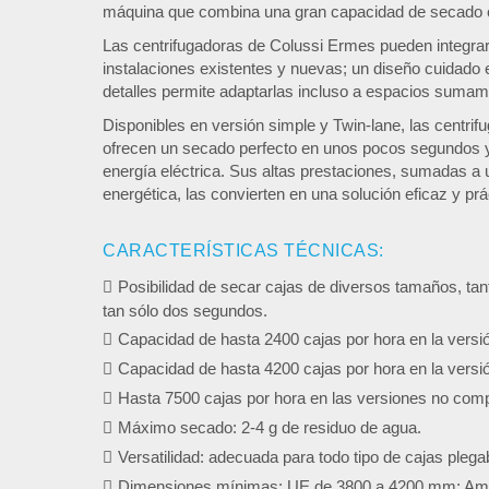
máquina que combina una gran capacidad de secado
Las centrifugadoras de Colussi Ermes pueden integrar
instalaciones existentes y nuevas; un diseño cuidado
detalles permite adaptarlas incluso a espacios sumam
Disponibles en versión simple y Twin-lane, las centri
ofrecen un secado perfecto en unos pocos segundos
energía eléctrica. Sus altas prestaciones, sumadas a 
energética, las convierten en una solución eficaz y pr
CARACTERÍSTICAS TÉCNICAS:
Posibilidad de secar cajas de diversos tamaños, tan
tan sólo dos segundos.
Capacidad de hasta 2400 cajas por hora en la versi
Capacidad de hasta 4200 cajas por hora en la versi
Hasta 7500 cajas por hora en las versiones no com
Máximo secado: 2-4 g de residuo de agua.
Versatilidad: adecuada para todo tipo de cajas plegab
Dimensiones mínimas: UE de 3800 a 4200 mm; Am