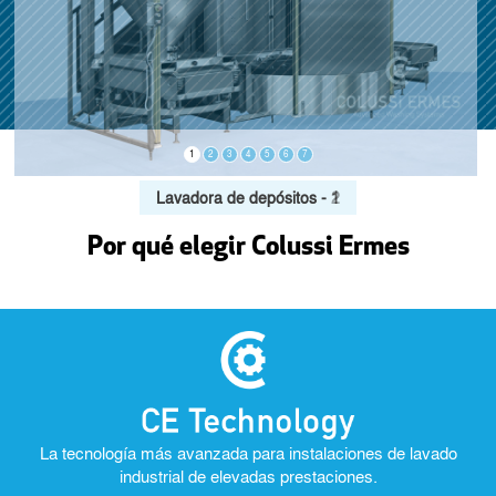
1
2
3
4
5
6
7
Lavadora de depósitos - 2
Por qué elegir Colussi Ermes
La tecnología más avanzada para instalaciones de lavado
industrial de elevadas prestaciones.