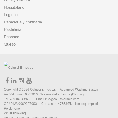
Hospitalario
Logístico
Panadería y confitería
Pastelería
Pescado
Queso
Copyright © 2026 Colussi Ermes s.r.l. - Advanced Washing System
Via Valcunsat, 9 - 33072 Casarsa della Delizia (PN) Italy
Tel. +39 0434 86309 - Email
info@colussiermes.com
CF / P.IVA 00623270931 - C.c.i.a.a. n. 47853/PN - Iscr. reg. impr. di
Pordenone
Whistleblowing
Privacy
-
Cookies
-
powered by neiko