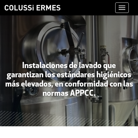
Toggle
navigati
Instalaciones de lavado que
garantizan los estándares higiénicos
más elevados, en conformidad con las
normas APPCC.