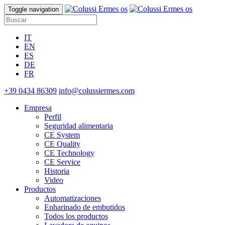
Toggle navigation
IT
EN
ES
DE
FR
+39 0434 86309
info@colussiermes.com
Empresa
Perfil
Seguridad alimentaria
CE System
CE Quality
CE Technology
CE Service
Historia
Video
Productos
Automatizaciones
Enharinado de embutidos
Todos los productos