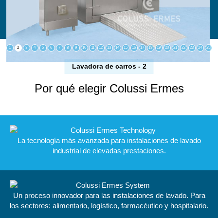
1
2
3
4
5
6
7
8
9
10
11
12
13
14
15
16
17
18
19
20
21
22
23
24
25
Lavadora de carros - 2
Por qué elegir Colussi Ermes
La tecnología más avanzada para instalaciones de lavado
industrial de elevadas prestaciones.
Un proceso innovador para las instalaciones de lavado. Para
los sectores: alimentario, logístico, farmacéutico y hospitalario.