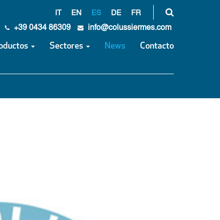
IT
EN
ES
DE
FR
+39 0434 86309
info@colussiermes.com
oductos
Sectores
News
Contacto