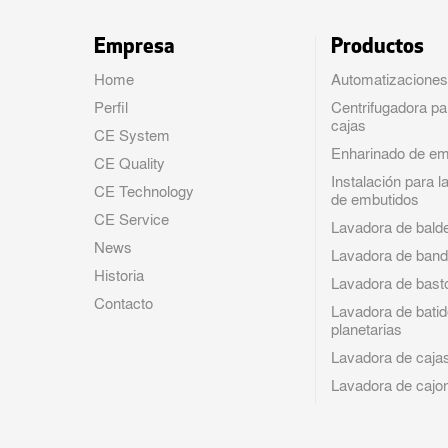
Empresa
Productos
Home
Automatizacione
Perfil
Centrifugadora p
cajas
CE System
Enharinado de em
CE Quality
Instalación para l
CE Technology
de embutidos
CE Service
Lavadora de bald
News
Lavadora de band
Historia
Lavadora de bast
Contacto
Lavadora de bati
planetarias
Lavadora de caja
Lavadora de cajo