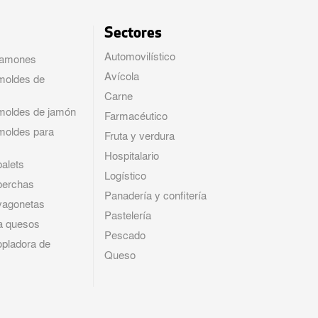
Sectores
Automovilístico
jamones
Avícola
moldes de
Carne
moldes de jamón
Farmacéutico
moldes para
Fruta y verdura
Hospitalario
alets
Logístico
perchas
Panadería y confitería
vagonetas
Pastelería
a quesos
Pescado
opladora de
Queso