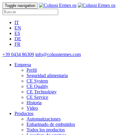
Toggle navigation
IT
EN
ES
DE
FR
+39 0434 86309
info@colussiermes.com
Empresa
Perfil
Seguridad alimentaria
CE System
CE Quality
CE Technology
CE Service
Historia
Video
Productos
Automatizaciones
Enharinado de embutidos
Todos los productos