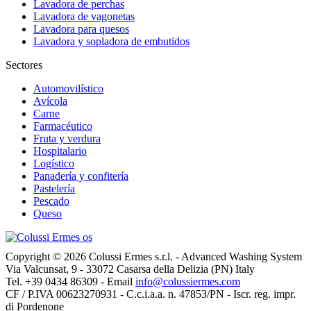
Lavadora de perchas
Lavadora de vagonetas
Lavadora para quesos
Lavadora y sopladora de embutidos
Sectores
Automovilístico
Avícola
Carne
Farmacéutico
Fruta y verdura
Hospitalario
Logístico
Panadería y confitería
Pastelería
Pescado
Queso
Copyright © 2026 Colussi Ermes s.r.l. - Advanced Washing System
Via Valcunsat, 9 - 33072 Casarsa della Delizia (PN) Italy
Tel. +39 0434 86309 - Email
info@colussiermes.com
CF / P.IVA 00623270931 - C.c.i.a.a. n. 47853/PN - Iscr. reg. impr.
di Pordenone