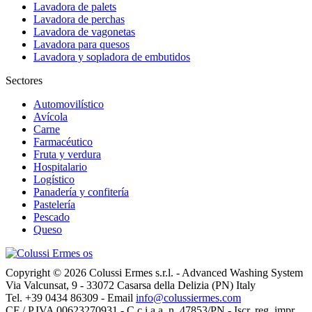
Lavadora de palets
Lavadora de perchas
Lavadora de vagonetas
Lavadora para quesos
Lavadora y sopladora de embutidos
Sectores
Automovilístico
Avícola
Carne
Farmacéutico
Fruta y verdura
Hospitalario
Logístico
Panadería y confitería
Pastelería
Pescado
Queso
Copyright © 2026 Colussi Ermes s.r.l. - Advanced Washing System
Via Valcunsat, 9 - 33072 Casarsa della Delizia (PN) Italy
Tel. +39 0434 86309 - Email
info@colussiermes.com
CF / P.IVA 00623270931 - C.c.i.a.a. n. 47853/PN - Iscr. reg. impr.