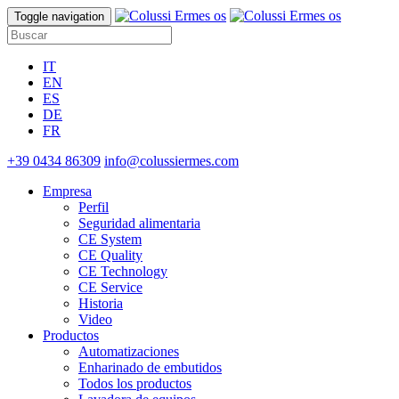
Toggle navigation
IT
EN
ES
DE
FR
+39 0434 86309
info@colussiermes.com
Empresa
Perfil
Seguridad alimentaria
CE System
CE Quality
CE Technology
CE Service
Historia
Video
Productos
Automatizaciones
Enharinado de embutidos
Todos los productos